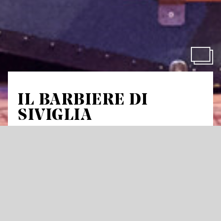
IL BARBIERE DI
SIVIGLIA
Der Barbier von Sevilla
von Gioachino Rossini
Komische Oper in zwei Akten
Libretto von Cesare Sterbini