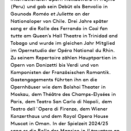
(Peru) und gab sein Debüt als Benvolio in
Gounods
Roméo et Juliette
an der
Nationaloper von Chile. Drei Jahre später
sang er die Rolle des Ferrando in
Così fan
tutte
am Queen’s Hall Theatre in Trinidad and
Tobago und wurde im gleichen Jahr Mitglied
im Opernstudio der Opéra National du Rhin.
Zu seinem Repertoire zählen Hauptpartien in
Opern von Donizetti bis Verdi und von
Komponisten der Französischen Romantik.
Gastengagements führten ihn an die
Opernhäuser wie dem Bolshoi Theater in
Moskau, dem Théâtre des Champs-Elysées in
Paris, dem Teatro San Carlo di Napoli, dem
Teatro dell'Opera di Firenze, dem Wiener
Konzerthaus und dem Royal Opera House
Muscat in Oman. In der Spielzeit 2024/25
sang er die Rolle des Manrico in
Il trovatore
an