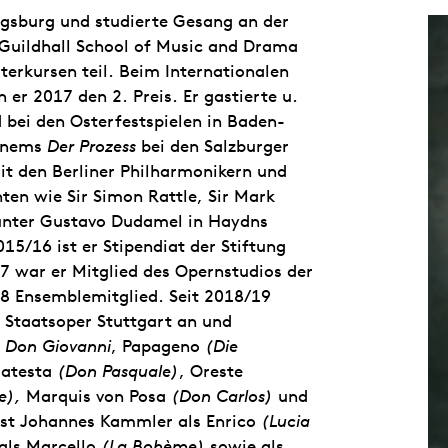
gsburg und studierte Gesang an der
 Guildhall School of Music and Drama
erkursen teil. Beim Internationalen
 2017 den 2. Preis. Er gastierte u.
bei den Osterfestspielen in Baden-
Einems
Der Prozess
bei den Salzburger
mit den Berliner Philharmonikern und
en wie Sir Simon Rattle, Sir Mark
 unter Gustavo Dudamel in Haydns
015/16 ist er Stipendiat der Stiftung
7 war er Mitglied des Opernstudios der
18 Ensemblemitglied. Seit 2018/19
Staatsoper Stuttgart an und
n
Don Giovanni
, Papageno
(Die
latesta
(Don Pasquale)
, Oreste
e),
Marquis von Posa
(Don Carlos)
und
ist Johannes Kammler als Enrico
(Lucia
 als Marcello
(La Bohème)
sowie als