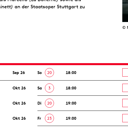
inett)
an der Staatsoper Stuttgart zu
© 
Sep 26
So
20
18:00
Okt 26
Sa
3
18:00
Okt 26
Di
20
19:00
Okt 26
Fr
23
19:00