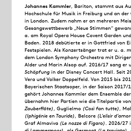
Johannes Kammler
, Bariton, stammt aus Au
Hochschule für Musik in Freiburg und an der
in London. Zudem nahm er an mehreren Meist
Gesangswettbewerb „Neue Stimmen“ gewann er
a. am Royal Opera House Covent Garden und 
Baden. 2018 debütierte er in Gottfried von 
Festspielen. Als Konzertsänger trat er u. a. 
dem London Symphony Orchestra mit Dirigent
Alder und Marin Alsop auf. 2016/17 sang er
Schöpfung
in der Disney Concert Hall. Seit 2
Vera und Volker Doppelfeld. Von 2015 bis 201
Bayerischen Staatsoper, in der Saison 2017/
gehört Johannes Kammler dem Ensemble der 
übernahm hier Partien wie die Titelpartie vo
Zauberflöte)
, Guglielmo
(Così fan tutte)
, Ma
(Iphigénie en Tauride),
Belcore
(L’elisir d’amor
Graf Almaviva
(Le nozze di Figaro)
. 2026/27 
di Lammermoor)
, als Germont
(La traviata)
,