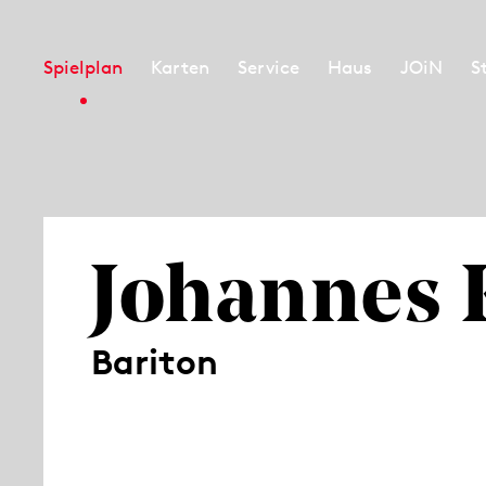
Spielplan
Karten
Service
Haus
JOiN
S
Johannes
Bariton