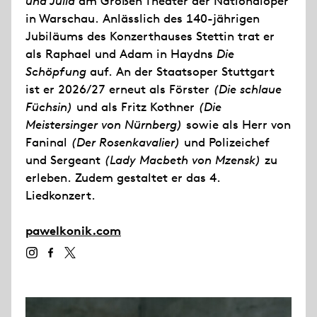
und Julia
am Großen Theater der Nationaloper
in Warschau. Anlässlich des 140-jährigen
Jubiläums des Konzerthauses Stettin trat er
als Raphael und Adam in Haydns
Die
Schöpfung
auf. An der Staatsoper Stuttgart
ist er 2026/27 erneut als Förster
(Die schlaue
Füchsin)
und als Fritz Kothner
(Die
Meistersinger von Nürnberg)
sowie als Herr von
Faninal
(Der Rosenkavalier)
und Polizeichef
und Sergeant
(Lady Macbeth von Mzensk)
zu
erleben. Zudem gestaltet er das 4.
Liedkonzert.
pawelkonik.com