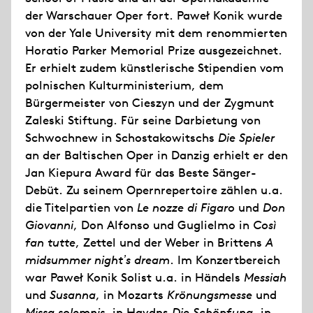
der Warschauer Oper fort. Paweł Konik wurde
von der Yale University mit dem renommierten
Horatio Parker Memorial Prize ausgezeichnet.
Er erhielt zudem künstlerische Stipendien vom
polnischen Kulturministerium, dem
Bürgermeister von Cieszyn und der Zygmunt
Zaleski Stiftung. Für seine Darbietung von
Schwochnew in Schostakowitschs
Die Spieler
an der Baltischen Oper in Danzig erhielt er den
Jan Kiepura Award für das Beste Sänger-
Debüt. Zu seinem Opernrepertoire zählen u.a.
die Titelpartien von
Le nozze di Figaro
und
Don
Giovanni
, Don Alfonso und Guglielmo in
Così
fan tutte
, Zettel und der Weber in Brittens
A
midsummer night
ʼ
s dream
. Im Konzertbereich
war Paweł Konik Solist u.a. in Händels
Messiah
und
Susanna
, in Mozarts
Krönungsmesse
und
Missa solemnis,
in Haydns
Die Schöpfung
, in