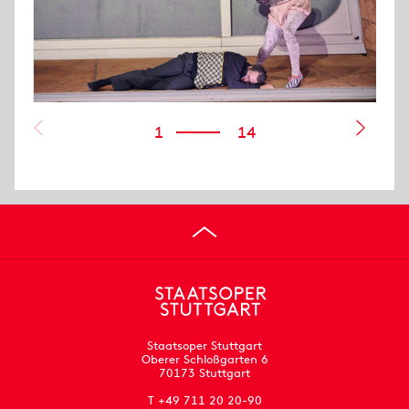
1
14
Staatsoper Stuttgart
Oberer Schloßgarten 6
70173 Stuttgart
T +49 711 20 20-90