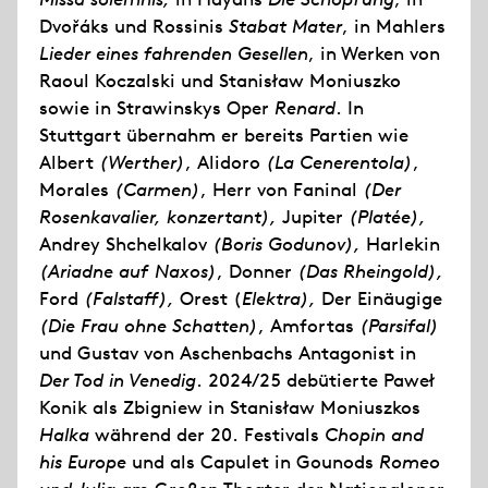
Dvořáks und Rossinis
Stabat Mater
, in Mahlers
Lieder eines fahrenden Gesellen
, in Werken von
Raoul Koczalski und Stanisław Moniuszko
sowie in Strawinskys Oper
Renard
. In
Stuttgart übernahm er bereits Partien wie
Albert
(Werther)
, Alidoro
(La Cenerentola)
,
Morales
(Carmen)
, Herr von Faninal
(Der
Rosenkavalier, konzertant),
Jupiter
(Platée),
Andrey Shchelkalov
(Boris Godunov),
Harlekin
(Ariadne auf Naxos)
, Donner
(Das Rheingold),
Ford
(Falstaff),
Orest (
Elektra),
Der Einäugige
(Die Frau ohne Schatten)
, Amfortas
(Parsifal)
und Gustav von Aschenbachs Antagonist in
Der Tod in Venedig
. 2024/25 debütierte Paweł
Konik als Zbigniew in Stanisław Moniuszkos
Halka
während der 20. Festivals
Chopin and
his Europe
und als Capulet in Gounods
Romeo