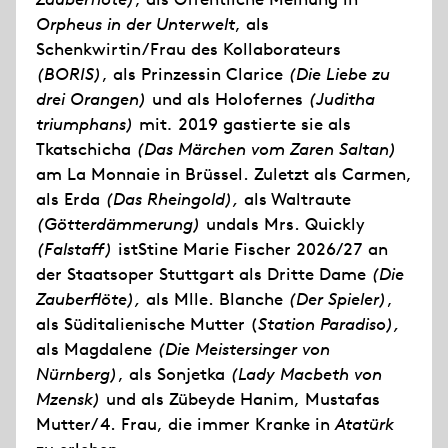
Orpheus in der Unterwelt
, als
Schenkwirtin/Frau des Kollaborateurs
(BORIS)
, als Prinzessin Clarice
(Die Liebe zu
drei Orangen)
und als Holofernes
(Juditha
triumphans)
mit
.
2019 gastierte sie als
Tkatschicha
(Das Märchen vom Zaren Saltan)
am La Monnaie in Brüssel. Zuletzt als Carmen,
als Erda
(
Das Rheingold),
als Waltraute
(Götterdämmerung)
undals Mrs. Quickly
(Falstaff)
istStine Marie Fischer 2026/27 an
der Staatsoper Stuttgart als Dritte Dame
(Die
Zauberflöte),
als Mlle. Blanche
(Der Spieler)
,
als Süditalienische Mutter (
Station Paradiso),
als Magdalene
(Die Meistersinger von
Nürnberg)
, als Sonjetka
(Lady Macbeth von
Mzensk)
und als Zübeyde Hanim, Mustafas
Mutter/ 4. Frau, die immer Kranke in
Atatürk