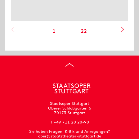
1
22
Staatsoper Stuttgart
Oberer Schloßgarten 6
70173 Stuttgart
T +49 711 20 20-90
Sie haben Fragen, Kritik und Anregungen?
oper@staatstheater-stuttgart.de