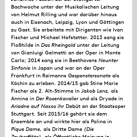
Bachwoche unter der Musikalischen Leitung
von Helmut Rilling und war darüber hinaus
auch in Eisenach, Leipzig, Lyon und Göttingen
zu Gast. Sie arbeitete mit Dirigenten wie Ivan
Fischer und Michael Hofstetter. 2013 sang sie
Floßhilde in
Das Rheingold
unter der Leitung
von Gianluigi Gelmetti an der Oper in Monte
Carlo; 2014 sang sie in Beethovens
Neunter
Sinfonie
in Japan und war an der Oper
Frankfurt in Reimanns
Gespenstersonate
als
Köchin zu erleben. 2014/15 gab Stine Marie
Fischer als 2. Alt-Stimme in
Jakob Lenz,
als
Annina in
Der Rosenkavalier
und als Dryade in
Ariadne auf Naxos
ihr Debüt an der Staatsoper
Stuttgart. Seit 2015/16 gehört sie dem
Ensemble an und wirkte hier als Polina in
Pique Dame,
als Dritte Dame
(Die
Zauberflöte)
, als Öffentliche Meinung in