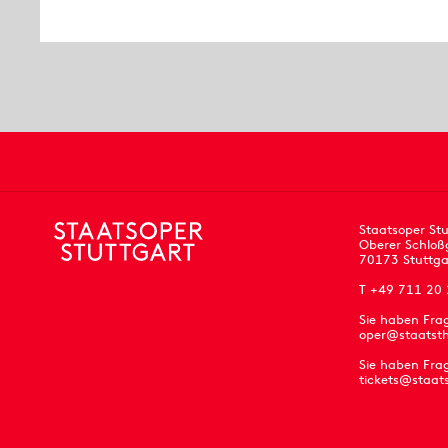
Staatsoper Stu
Oberer Schloß
70173 Stuttga
T +49 711 20
Sie haben Fra
oper@staatsth
Sie haben Frag
tickets@staat