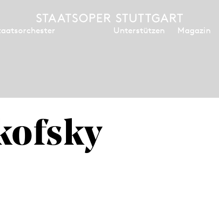
Unterstützen
Magazin
taatsorchester
kofsky