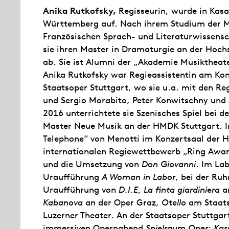
Anika Rutkofsky,
Regisseurin, wurde in Kas
Württemberg auf. Nach ihrem Studium der M
Französischen Sprach- und Literaturwissensch
sie ihren Master in Dramaturgie an der Hochs
ab. Sie ist Alumni der „Akademie Musiktheat
Anika Rutkofsky war Regieassistentin am Kon
Staatsoper Stuttgart, wo sie u.a. mit den Reg
und Sergio Morabito, Peter Konwitschny und
2016 unterrichtete sie Szenisches Spiel bei 
Master Neue Musik an der HMDK Stuttgart. I
Telephone“ von Menotti im Konzertsaal der 
internationalen Regiewettbewerb „Ring Awar
und die Umsetzung von
Don Giovanni
. Im Lab
Uraufführung
A Woman in Labor
, bei der Ruh
Uraufführung von
D.I.E
,
La finta giardiniera
a
Kabanova
an der Oper Graz,
Otello
am Staats
Luzerner Theater. An der Staatsoper Stuttgar
immersiven Opernabend
Spielraum Oper: Kas