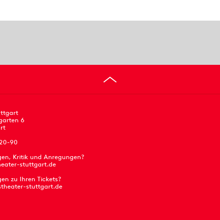
ttgart
garten 6
rt
 20-90
gen, Kritik und Anregungen?
eater-stuttgart.de
en zu Ihren Tickets?
stheater-stuttgart.de