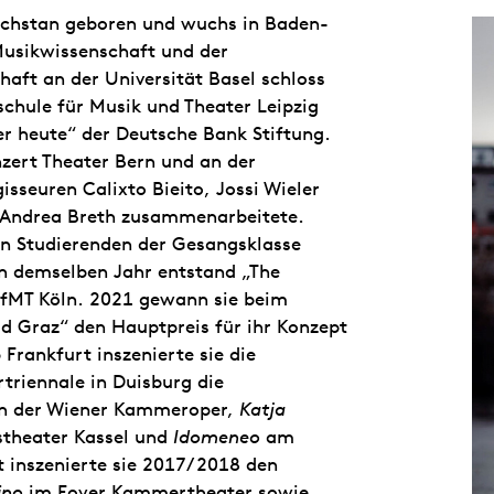
achstan geboren und wuchs in Baden-
usikwissenschaft und der
aft an der Universität Basel schloss
chule für Musik und Theater Leipzig
er heute“ der Deutsche Bank Stiftung.
zert Theater Bern und an der
isseuren Calixto Bieito, Jossi Wieler
 Andrea Breth zusammenarbeitete.
den Studierenden der Gesangsklasse
n demselben Jahr entstand „The
HfMT Köln. 2021 gewann sie beim
d Graz“ den Hauptpreis für ihr Konzept
 Frankfurt inszenierte sie die
rtriennale in Duisburg die
n der Wiener Kammeroper,
Katja
theater Kassel und
Idomeneo
am
t inszenierte sie 2017/ 2018 den
ino
im Foyer Kammertheater sowie