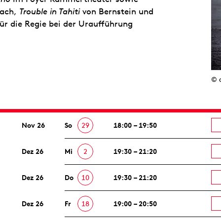
bach,
Trouble in Tahiti
von Bernstein und
für die Regie bei der Uraufführung
© 
Nov 26
So
29
18:00 – 19:50
Dez 26
Mi
2
19:30 – 21:20
Dez 26
Do
10
19:30 – 21:20
Dez 26
Fr
18
19:00 – 20:50