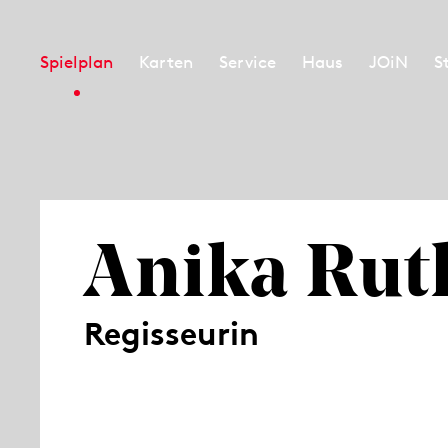
Spielplan
Karten
Service
Haus
JOiN
S
Anika Rut
Regisseurin