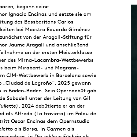
boren, begann seine
or Ignacio Encinas und setzte sie am
eitung des Bassbaritons Carlos
igkeiten bei Maestro Eduardo Giménez
 zunächst von der Aragall-Stiftung für
enor Jaume Aragall und anschließend
Teilnahme an der ersten Meisterklasse
inner des Mirna-Lacambra-Wettbewerbs
is beim Mirabent- und Magrans-
eim CIM-Wettbewerb in Barcelona sowie
b „Ciudad de Logroño“. 2025 gewann
b in Baden-Baden. Sein Operndebüt gab
e Sabadell unter der Leitung von Gil
uliette)
. 2024 debütierte er an der
d als Alfredo (La traviata) im Palau de
 tritt Oscar Encinas dem Opernstudio
oletto
als Borsa, in
Carmen
als
arnischter, in
Die schlaue Füchsin
als