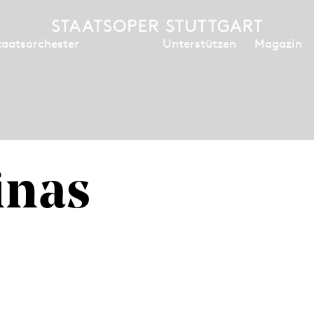
Unterstützen
Magazin
taatsorchester
inas