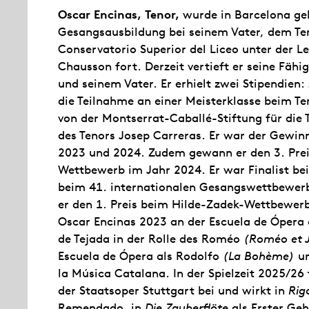
Oscar Encinas, Tenor,
wurde in Barcelona ge
Gesangsausbildung bei seinem Vater, dem Ten
Conservatorio Superior del Liceo unter der L
Chausson fort. Derzeit vertieft er seine Fäh
und seinem Vater. Er erhielt zwei Stipendien:
die Teilnahme an einer Meisterklasse beim T
von der Montserrat-Caballé-Stiftung für die 
des Tenors Josep Carreras. Er war der Gew
2023 und 2024. Zudem gewann er den 3. Pre
Wettbewerb im Jahr 2024. Er war Finalist b
beim 41. internationalen Gesangswettbewer
er den 1. Preis beim Hilde-Zadek-Wettbewer
Oscar Encinas 2023 an der Escuela de Ópera d
de Tejada in der Rolle des Roméo
(Roméo et J
Escuela de Ópera als Rodolfo
(La Bohème)
un
la Música Catalana. In der Spielzeit 2025/26
der Staatsoper Stuttgart bei und wirkt in
Rig
Remendado, in
Die Zauberflöte
als Erster Geh