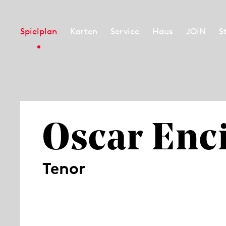
Spielplan
Karten
Service
Haus
JOiN
S
Oscar Enc
Tenor