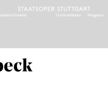
Unterstützen
Magazin
taatsorchester
beck