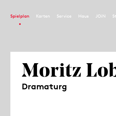
Spielplan
Karten
Service
Haus
JOiN
S
Moritz Lo
Dramaturg