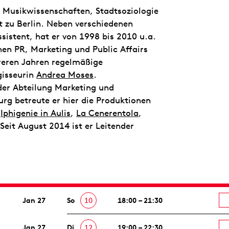
e Musikwissenschaften, Stadtsoziologie
 zu Berlin. Neben verschiedenen
sistent, hat er von 1998 bis 2010 u.a.
hen PR, Marketing und Public Affairs
hreren Jahren regelmäßige
isseurin
Andrea Moses
.
der Abteilung Marketing und
rg betreute er hier die Produktionen
,
Iphigenie in Aulis
,
La Cenerentola
,
 Seit August 2014 ist er Leitender
Jan 27
So
10
18:00 – 21:30
Jan 27
Di
12
19:00 – 22:30