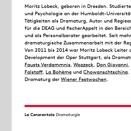
Moritz Lobeck, geboren in Dresden. Studiert
und Psychologie an der Humboldt-Universität
Tätigkeiten als Dramaturg, Autor und Regieas
für die DEAG und fischerAppelt in den Bereic
und als Personalberater gearbeitet. Seit me
dramaturgische Zusammenarbeit mit der Reg
Von 2011 bis 2014 war Moritz Lobeck Leiter 
Development der Oper Stuttgart, als Dramatu
Fausts Verdammnis
,
Wozzeck
,
Don Giovanni
Falstaff
,
La Bohème
und
Chowanschtschina
.
Dramaturg der
Wiener Festwochen
.
La Cenerentola
Dramaturgie