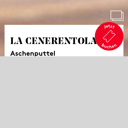
LA CENERENTOLA
Aschenputtel
von Gioachino Rossini
Komische Oper in zwei Akten
Libretto von Jacopo Ferretti
in italienischer Sprache mit deutschen Übertiteln
„Ich halte nichts vom Recht auf Arbeit; ich