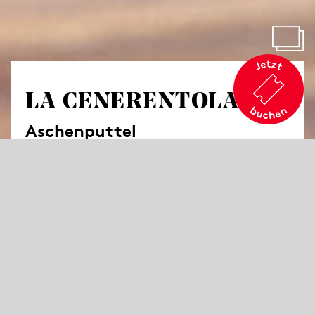
LA CENERENTOLA
Aschenputtel
von Gioachino Rossini
Komische Oper in zwei Akten
Libretto von Jacopo Ferretti
in italienischer Sprache mit deutschen Übertiteln
„Ich halte nichts vom Recht auf Arbeit; ich