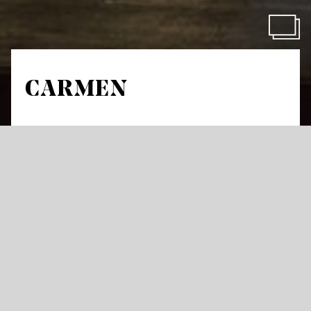
CARMEN
von Georges Bizet
Opéra comique in vier Akten
Libretto von Henri Meilhac und Ludovic Halévy nach der
gleichnamigen Novelle von Prosper Mérimée
in französischer Sprache mit deutschen Übertiteln
„Et si je t’aime, prends garde à toi – wenn ich