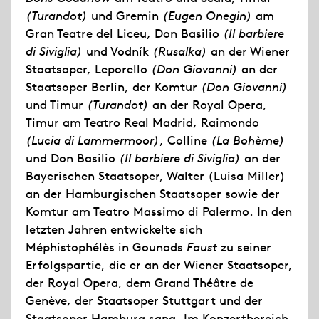
(Turandot)
und Gremin
(Eugen Onegin)
am
Gran Teatre del Liceu, Don Basilio
(Il barbiere
di Siviglia)
und Vodník
(Rusalka)
an der Wiener
Staatsoper, Leporello
(Don Giovanni)
an der
Staatsoper Berlin, der Komtur
(Don Giovanni)
und Timur
(Turandot)
an der Royal Opera,
Timur am Teatro Real Madrid, Raimondo
(Lucia di Lammermoor)
, Colline
(La Bohème)
und Don Basilio
(Il barbiere di Siviglia)
an der
Bayerischen Staatsoper, Walter (Luisa Miller)
an der Hamburgischen Staatsoper sowie der
Komtur am Teatro Massimo di Palermo. In den
letzten Jahren entwickelte sich
Méphistophélès in Gounods
Faust
zu seiner
Erfolgspartie, die er an der Wiener Staatsoper,
der Royal Opera, dem Grand Théâtre de
Genève, der Staatsoper Stuttgart und der
Staatsoper Hamburg sang. Im Konzertbereich