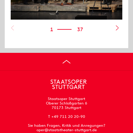
1
37
Staatsoper Stuttgart
Oberer Schloßgarten 6
70173 Stuttgart
T +49 711 20 20-90
Sie haben Fragen, Kritik und Anregungen?
oper@staatstheater-stuttgart.de