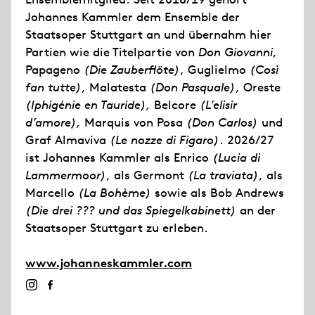
Johannes Kammler dem Ensemble der
Staatsoper Stuttgart an und übernahm hier
Partien wie die Titelpartie von
Don Giovanni
,
Papageno
(Die Zauberflöte)
, Guglielmo
(Così
fan tutte)
, Malatesta
(Don Pasquale)
, Oreste
(Iphigénie en Tauride),
Belcore
(L’elisir
d’amore),
Marquis von Posa
(Don Carlos)
und
Graf Almaviva
(Le nozze di Figaro)
. 2026/27
ist Johannes Kammler als Enrico
(Lucia di
Lammermoor)
, als Germont
(La traviata)
, als
Marcello
(La Bohème)
sowie als Bob Andrews
(Die drei ??? und das Spiegelkabinett)
an der
Staatsoper Stuttgart zu erleben.
www.johanneskammler.com