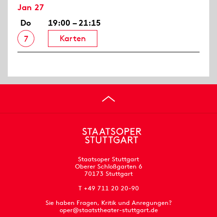
Jan 27
Do
19:00 – 21:15
Karten
7
Staatsoper Stuttgart
Oberer Schloßgarten 6
70173 Stuttgart
T +49 711 20 20-90
Sie haben Fragen, Kritik und Anregungen?
oper@staatstheater-stuttgart.de