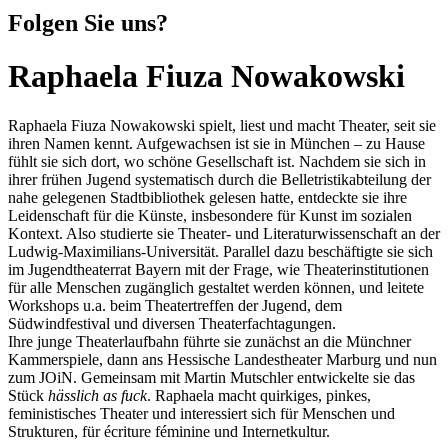
Folgen Sie uns?
Raphaela Fiuza Nowakowski
Raphaela Fiuza Nowakowski spielt, liest und macht Theater, seit sie
ihren Namen kennt. Aufgewachsen ist sie in München – zu Hause
fühlt sie sich dort, wo schöne Gesellschaft ist. Nachdem sie sich in
ihrer frühen Jugend systematisch durch die Belletristikabteilung der
nahe gelegenen Stadtbibliothek gelesen hatte, entdeckte sie ihre
Leidenschaft für die Künste, insbesondere für Kunst im sozialen
Kontext. Also studierte sie Theater- und Literaturwissenschaft an der
Ludwig-Maximilians-Universität. Parallel dazu beschäftigte sie sich
im Jugendtheaterrat Bayern mit der Frage, wie Theaterinstitutionen
für alle Menschen zugänglich gestaltet werden können, und leitete
Workshops u.a. beim Theatertreffen der Jugend, dem
Südwindfestival und diversen Theaterfachtagungen.
Ihre junge Theaterlaufbahn führte sie zunächst an die Münchner
Kammerspiele, dann ans Hessische Landestheater Marburg und nun
zum JOiN. Gemeinsam mit Martin Mutschler entwickelte sie das
Stück
hässlich as fuck
. Raphaela macht quirkiges, pinkes,
feministisches Theater und interessiert sich für Menschen und
Strukturen, für écriture féminine und Internetkultur.