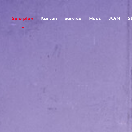
Spielplan
Karten
Service
Haus
JOiN
S