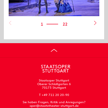
1
22
Staatsoper Stuttgart
Oberer Schloßgarten 6
70173 Stuttgart
T +49 711 20 20-90
Sie haben Fragen, Kritik und Anregungen?
oper@staatstheater-stuttgart.de