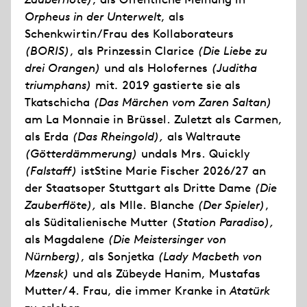
Orpheus in der Unterwelt
, als
Schenkwirtin/Frau des Kollaborateurs
(BORIS)
, als Prinzessin Clarice
(Die Liebe zu
drei Orangen)
und als Holofernes
(Juditha
triumphans)
mit
.
2019 gastierte sie als
Tkatschicha
(Das Märchen vom Zaren Saltan)
am La Monnaie in Brüssel. Zuletzt als Carmen,
als Erda
(
Das Rheingold),
als Waltraute
(Götterdämmerung)
undals Mrs. Quickly
(Falstaff)
istStine Marie Fischer 2026/27 an
der Staatsoper Stuttgart als Dritte Dame
(Die
Zauberflöte),
als Mlle. Blanche
(Der Spieler)
,
als Süditalienische Mutter (
Station Paradiso),
als Magdalene
(Die Meistersinger von
Nürnberg)
, als Sonjetka
(Lady Macbeth von
Mzensk)
und als Zübeyde Hanim, Mustafas
Mutter/ 4. Frau, die immer Kranke in
Atatürk