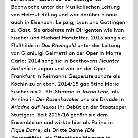
Bachwoche unter der Musikalischen Leitung
von Helmut Rilling und war darüber hinaus
auch in Eisenach, Leipzig, Lyon und Göttingen
zu Gast. Sie arbeitete mit Dirigenten wie Ivan
Fischer und Michael Hofstetter. 2013 sang sie
Floßhilde in
Das Rheingold
unter der Leitung
von Gianluigi Gelmetti an der Oper in Monte
Carlo; 2014 sang sie in Beethovens
Neunter
Sinfonie
in Japan und war an der Oper
Frankfurt in Reimanns
Gespenstersonate
als
Köchin zu erleben. 2014/15 gab Stine Marie
Fischer als 2. Alt-Stimme in
Jakob Lenz,
als
Annina in
Der Rosenkavalier
und als Dryade in
Ariadne auf Naxos
ihr Debüt an der Staatsoper
Stuttgart. Seit 2015/16 gehört sie dem
Ensemble an und wirkte hier als Polina in
Pique Dame,
als Dritte Dame
(Die
Zauberflöte)
, als Öffentliche Meinung in