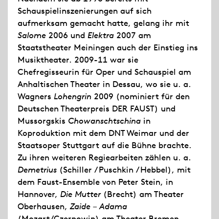
Schauspielinszenierungen auf sich
aufmerksam gemacht hatte, gelang ihr mit
Salome
2006 und
Elektra
2007 am
Staatstheater Meiningen auch der Einstieg ins
Musiktheater. 2009-11 war sie
Chefregisseurin für Oper und Schauspiel am
Anhaltischen Theater in Dessau, wo sie u. a.
Wagners
Lohengrin
2009 (nominiert für den
Deutschen Theaterpreis DER FAUST) und
Mussorgskis
Chowanschtschina
in
Koproduktion mit dem DNT Weimar und der
Staatsoper Stuttgart auf die Bühne brachte.
Zu ihren weiteren Regiearbeiten zählen u. a.
Demetrius
(Schiller / Puschkin / Hebbel), mit
dem Faust-Ensemble von Peter Stein, in
Hannover,
Die Mutter
(Brecht) am Theater
Oberhausen,
Zaide – Adama
(Mozart/Czernowin) am Theater Bremen