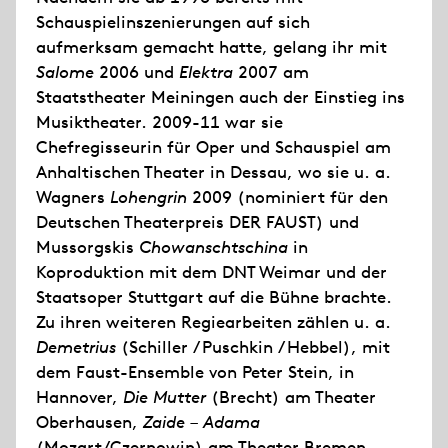
Schauspielinszenierungen auf sich
aufmerksam gemacht hatte, gelang ihr mit
Salome
2006 und
Elektra
2007 am
Staatstheater Meiningen auch der Einstieg ins
Musiktheater. 2009-11 war sie
Chefregisseurin für Oper und Schauspiel am
Anhaltischen Theater in Dessau, wo sie u. a.
Wagners
Lohengrin
2009 (nominiert für den
Deutschen Theaterpreis DER FAUST) und
Mussorgskis
Chowanschtschina
in
Koproduktion mit dem DNT Weimar und der
Staatsoper Stuttgart auf die Bühne brachte.
Zu ihren weiteren Regiearbeiten zählen u. a.
Demetrius
(Schiller / Puschkin / Hebbel), mit
dem Faust-Ensemble von Peter Stein, in
Hannover,
Die Mutter
(Brecht) am Theater
Oberhausen,
Zaide – Adama
(Mozart/Czernowin) am Theater Bremen