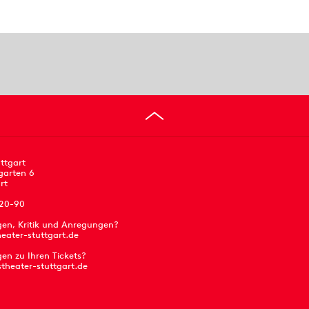
ttgart
garten 6
rt
 20-90
gen, Kritik und Anregungen?
eater-stuttgart.de
en zu Ihren Tickets?
stheater-stuttgart.de