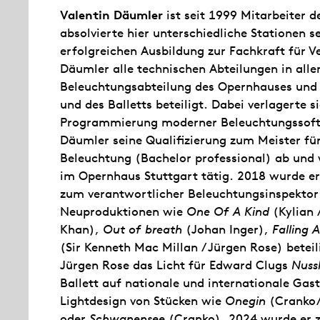
Valentin Däumler
ist seit 1999 Mitarbeiter d
absolvierte hier unterschiedliche Stationen 
erfolgreichen Ausbildung zur Fachkraft für V
Däumler alle technischen Abteilungen in allen
Beleuchtungsabteilung des Opernhauses und 
und des Balletts beteiligt. Dabei verlagerte 
Programmierung moderner Beleuchtungssoftw
Däumler seine Qualifizierung zum Meister fü
Beleuchtung (Bachelor professional) ab und 
im Opernhaus Stuttgart tätig. 2018 wurde er
zum verantwortlicher Beleuchtungsinspektor 
Neuproduktionen wie
One Of A Kind
(Kylian 
Khan),
Out of breath
(Johan Inger),
Falling 
(Sir Kenneth Mac Millan / Jürgen Rose) betei
Jürgen Rose das Licht für Edward Clugs
Nuss
Ballett auf nationale und internationale Gas
Lightdesign von Stücken wie
Onegin
(Cranko/
oder
Schwanensee
(Cranko). 2024 wurde er z