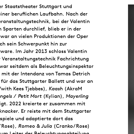
er Staatstheater Stuttgart und
seiner beruflichen Laufbahn. Nach der
eranstaltungstechnik, bei der Valentin
 Sparten durchlief, blieb er in der
war an vielen Produktionen der Oper
sich sein Schwerpunkt hin zur
are. Im Jahr 2013 schloss Valentin
r Veranstaltungstechnik Fachrichtung
war seitdem als Beleuchtungsinspektor
 mit der Intendanz von Tamas Detrich
für das Stuttgarter Ballett und war an
/with Kees Tjebbes),
Kaash
(AkraM
Angels / Petit Mort
(Kylian),
Mayerling
ligt. 2022 kreierte er zusammen mit
knacker
. Er reiste mit dem Stuttgarter
tspiele und adaptierte dort das
 Rose),
Romeo & Julia
(Cranko/ Rose)
um Leiter der Beleuchtungsabteilung