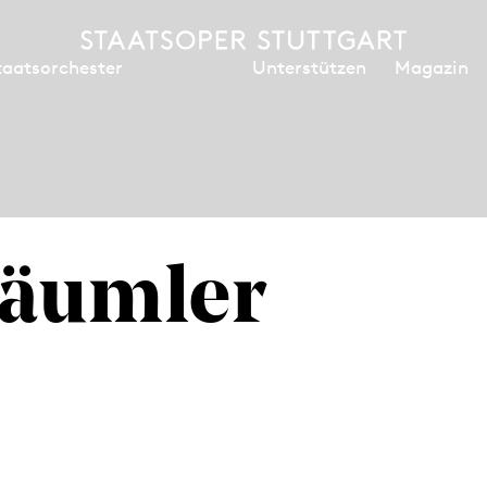
Unterstützen
Magazin
taatsorchester
Däumler