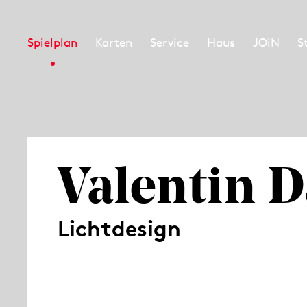
Spielplan
Karten
Service
Haus
JOiN
S
Valentin 
Lichtdesign