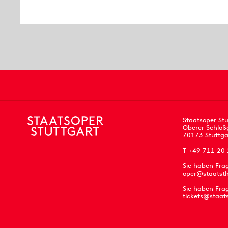
Staatsoper Stu
Oberer Schloß
70173 Stuttga
T +49 711 20
Sie haben Fra
oper@staatsth
Sie haben Frag
tickets@staat