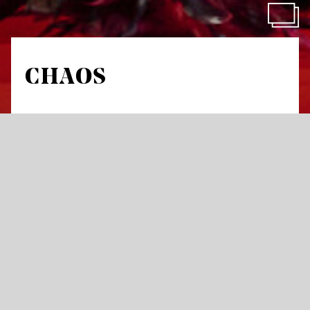
CHAOS
Eine Pop-Oper – oder ein Musical?, hyper und
hybrid, based on a t̶r̶u̶e̶ fake story
von Clara Pazzini und Leo Schmidthals
Auftragswerk des JOiN
Zwischen Club und Kammermusik, Emotion
und Widerstand feiern wir die kosmischen