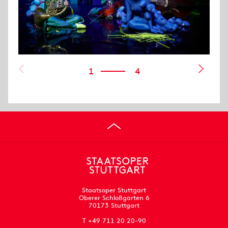
1
4
Staatsoper Stuttgart
Oberer Schloßgarten 6
70173 Stuttgart
T +49 711 20 20-90