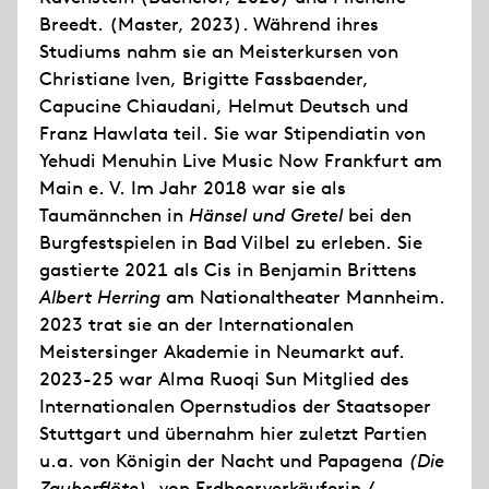
Breedt. (Master, 2023). Während ihres
Studiums nahm sie an Meisterkursen von
Christiane Iven, Brigitte Fassbaender,
Capucine Chiaudani, Helmut Deutsch und
Franz Hawlata teil. Sie war Stipendiatin von
Yehudi Menuhin Live Music Now Frankfurt am
Main e. V. Im Jahr 2018 war sie als
Taumännchen in
Hänsel und Gretel
bei den
Burgfestspielen in Bad Vilbel zu erleben. Sie
gastierte 2021 als Cis in Benjamin Brittens
Albert Herring
am Nationaltheater Mannheim.
2023 trat sie an der Internationalen
Meistersinger Akademie in Neumarkt auf.
2023-25 war Alma Ruoqi Sun Mitglied des
Internationalen Opernstudios der Staatsoper
Stuttgart und übernahm hier zuletzt Partien
u.a. von Königin der Nacht und Papagena
(Die
Zauberflöte)
, von Erdbeerverkäuferin /