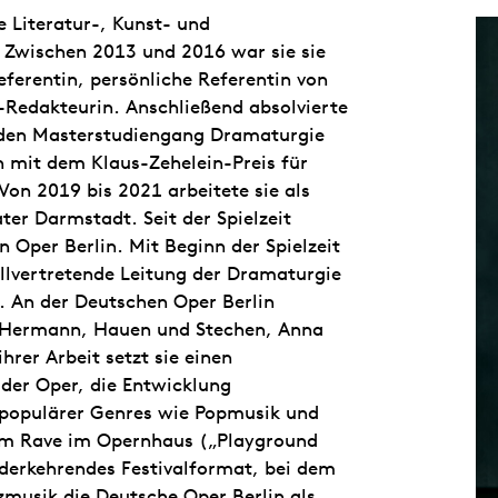
 Literatur-, Kunst- und
Zwischen 2013 und 2016 war sie sie
eferentin, persönliche Referentin von
-Redakteurin. Anschließend absolvierte
 den Masterstudiengang Dramaturgie
mit dem Klaus-Zehelein-Preis für
n 2019 bis 2021 arbeitete sie als
er Darmstadt. Seit der Spielzeit
 Oper Berlin. Mit Beginn der Spielzeit
ellvertretende Leitung der Dramaturgie
i. An der Deutschen Oper Berlin
id Hermann, Hauen und Stechen, Anna
rer Arbeit setzt sie einen
der Oper, die Entwicklung
z populärer Genres wie Popmusik und
em Rave im Opernhaus („Playground
wiederkehrendes Festivalformat, bei dem
zmusik die Deutsche Oper Berlin als