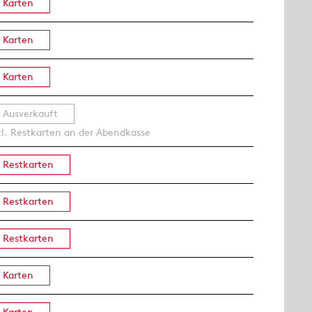
Karten
Karten
Karten
Ausverkauft
tl. Restkarten an der Abendkasse
Restkarten
Restkarten
Restkarten
Karten