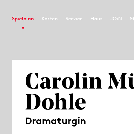
Spielplan
Karten
Service
Haus
JOiN
S
Carolin Mü
Dohle
Dramaturgin