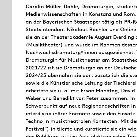
Carolin Müller-Dohle,
Dramaturgin, studierte
Medienwissenschaften in Konstanz und Rom. 
an der Bayerischen Staatsoper tätig als PR-R
Staatsintendant Nikolaus Bachler und Online
sie an der Theaterakademie August Everding
(Musiktheater) und wurde im Rahmen dessen 
Nachwuchsdramaturg*innen ausgezeichnet. Vo
Dramaturgin für Musiktheater am Staatstheat
2021/22 ist sie Dramaturgin an der Deutschen
2024/25 übernahm sie dort zusätzlich die st
sowie die Künstlerische Leitung der Tischlere
arbeitete sie u. a. mit Ersan Mondtag, Dav
Weber und Benedikt von Peter zusammen. In ih
Schwerpunkt auf neue Regiehandschriften in 
interdisziplinärer Formate sowie den Einsat
Techno in musiktheatralen Kontexten. Mit d
Festival“) initiierte und kuratierte sie ein 
das Publikum zu Live-Acts elektronischer Tan