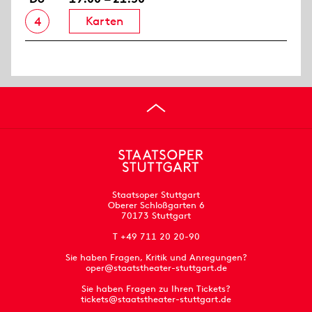
Karten
4
Staatsoper Stuttgart
Oberer Schloßgarten 6
70173 Stuttgart
T +49 711 20 20-90
Sie haben Fragen, Kritik und Anregungen?
oper@staatstheater-stuttgart.de
Sie haben Fragen zu Ihren Tickets?
tickets@staatstheater-stuttgart.de