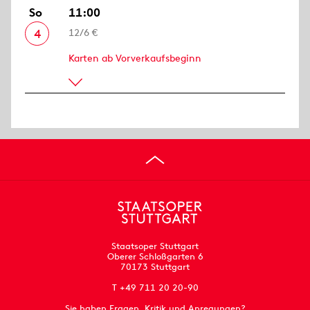
So
11:00
4
12/6 €
Karten ab Vorverkaufsbeginn
Staatsoper Stuttgart
Oberer Schloßgarten 6
70173 Stuttgart
T +49 711 20 20-90
Sie haben Fragen, Kritik und Anregungen?