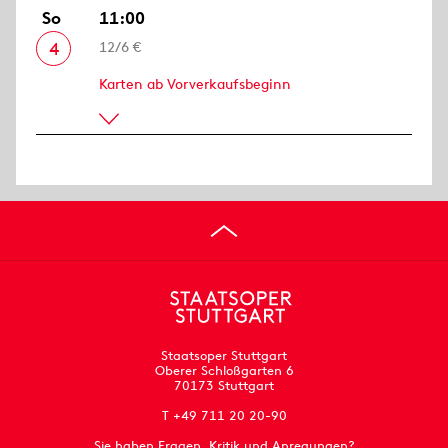
So
11:00
4
12/6 €
Karten ab Vorverkaufsbeginn
Staatsoper Stuttgart
Oberer Schloßgarten 6
70173 Stuttgart
T +49 711 20 20-90
Sie haben Fragen, Kritik und Anregungen?