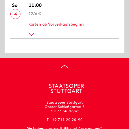
So
11:00
4
12/6 €
Karten ab Vorverkaufsbeginn
Staatsoper Stuttgart
Oberer Schloßgarten 6
70173 Stuttgart
T +49 711 20 20-90
Sie haben Fragen, Kritik und Anregungen?