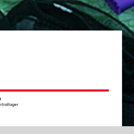
t
ntrallager