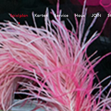
Spielplan
Karten
Service
Haus
JOiN
S