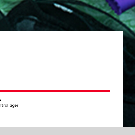
t
ntrallager