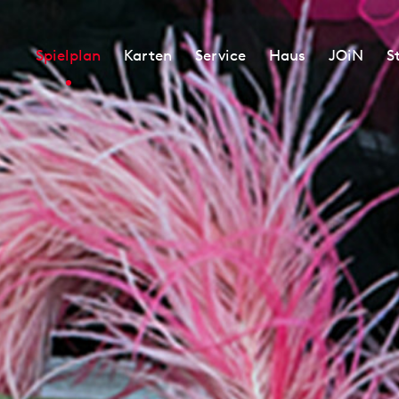
Spielplan
Karten
Service
Haus
JOiN
S