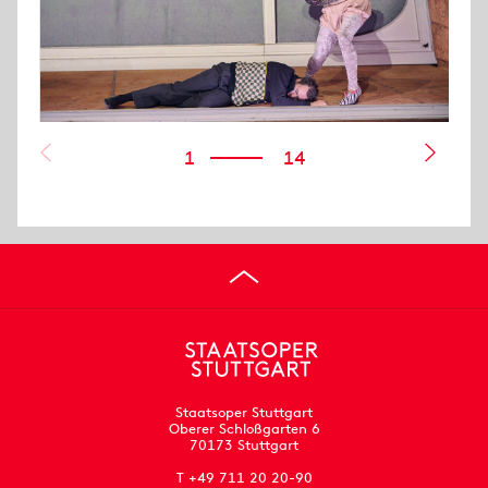
1
14
Staatsoper Stuttgart
Oberer Schloßgarten 6
70173 Stuttgart
T +49 711 20 20-90