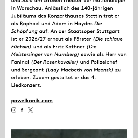
und Julia
am Großen Theater der Nationaloper
in Warschau. Anlässlich des 140-jährigen
Jubiläums des Konzerthauses Stettin trat er
als Raphael und Adam in Haydns
Die
Schöpfung
auf. An der Staatsoper Stuttgart
ist er 2026/27 erneut als Förster
(Die schlaue
Füchsin)
und als Fritz Kothner
(Die
Meistersinger von Nürnberg)
sowie als Herr von
Faninal
(Der Rosenkavalier)
und Polizeichef
und Sergeant
(Lady Macbeth von Mzensk)
zu
erleben. Zudem gestaltet er das 4.
Liedkonzert.
pawelkonik.com