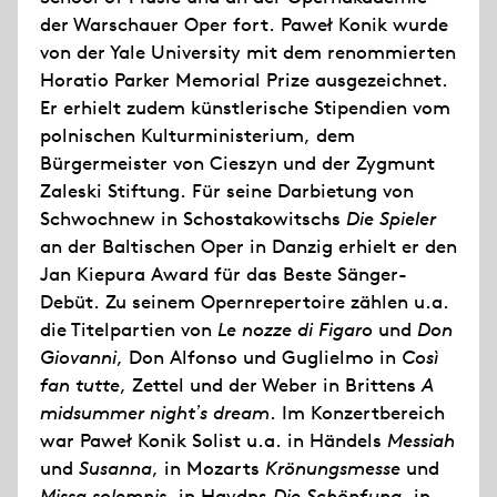
der Warschauer Oper fort. Paweł Konik wurde
von der Yale University mit dem renommierten
Horatio Parker Memorial Prize ausgezeichnet.
Er erhielt zudem künstlerische Stipendien vom
polnischen Kulturministerium, dem
Bürgermeister von Cieszyn und der Zygmunt
Zaleski Stiftung. Für seine Darbietung von
Schwochnew in Schostakowitschs
Die Spieler
an der Baltischen Oper in Danzig erhielt er den
Jan Kiepura Award für das Beste Sänger-
Debüt. Zu seinem Opernrepertoire zählen u.a.
die Titelpartien von
Le nozze di Figaro
und
Don
Giovanni
, Don Alfonso und Guglielmo in
Così
fan tutte
, Zettel und der Weber in Brittens
A
midsummer night
ʼ
s dream
. Im Konzertbereich
war Paweł Konik Solist u.a. in Händels
Messiah
und
Susanna
, in Mozarts
Krönungsmesse
und
Missa solemnis,
in Haydns
Die Schöpfung
, in