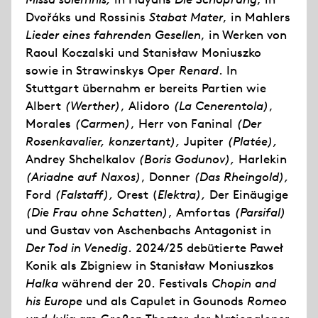
Dvořáks und Rossinis
Stabat Mater
, in Mahlers
Lieder eines fahrenden Gesellen
, in Werken von
Raoul Koczalski und Stanisław Moniuszko
sowie in Strawinskys Oper
Renard
. In
Stuttgart übernahm er bereits Partien wie
Albert
(Werther)
, Alidoro
(La Cenerentola)
,
Morales
(Carmen)
, Herr von Faninal
(Der
Rosenkavalier, konzertant),
Jupiter
(Platée),
Andrey Shchelkalov
(Boris Godunov),
Harlekin
(Ariadne auf Naxos)
, Donner
(Das Rheingold),
Ford
(Falstaff),
Orest (
Elektra),
Der Einäugige
(Die Frau ohne Schatten)
, Amfortas
(Parsifal)
und Gustav von Aschenbachs Antagonist in
Der Tod in Venedig
. 2024/25 debütierte Paweł
Konik als Zbigniew in Stanisław Moniuszkos
Halka
während der 20. Festivals
Chopin and
his Europe
und als Capulet in Gounods
Romeo