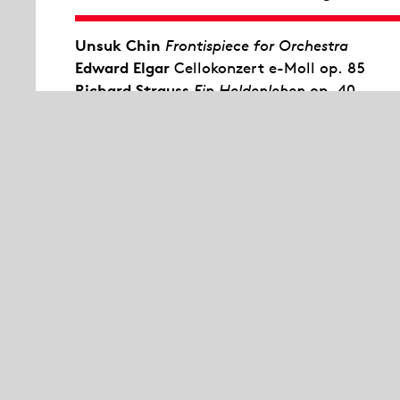
Unsuk Chin
Frontispiece for Orchestra
Edward Elgar
Cellokonzert e-Moll op. 85
Richard Strauss
Ein Heldenleben
op. 40
In seinem Antrittskonzert als Generalmusikdi
präsentiert Nicholas Carter eine der schille
Strauss:
Ein Heldenleben
. In diesem monumen
mit seiner einzigartigen Klangsinnlichkeit d
durchaus autobiografisch verstanden hat. Meh
34-Jährige selbstbewusst in seine Tondichtun
hartnäckigen Kritiker porträtiert er als „des
Sängerin Pauline de Ahna, erscheint in Gestal
Gefährtin“, mit der der Held am Ende der Dic
eine ganz andere Sphäre entführt das Cellok
Edward Elgar. Den Solopart dieses von Sehn
tiefsinnigen Konzerts übernimmt Kian Soltani