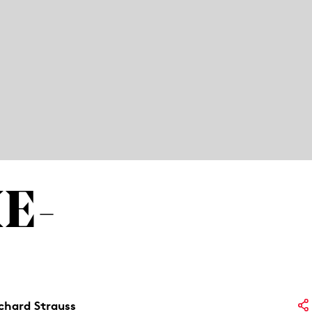
IE­
chard Strauss