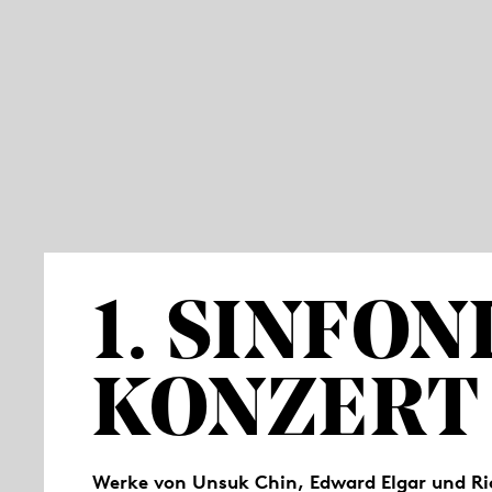
1. SINFON
KONZERT
Werke von Unsuk Chin, Edward Elgar und Ri