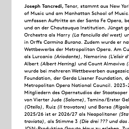
Joseph Tancredi,
Tenor, stammt aus New York.
of Music und am Manhattan School of Music
umfassen Auftritte an der Santa Fe Opera, b
und an der Chautauqua Institution. Jüngst 
Orchestra als Harry
(La fanciulla del west)
un
in Orffs
Carmina Burana
. Zudem wurde er nat
Wettbewerbs der Metropolitan Opera. Am Curt
als Lurcanio
(Ariodante)
, Nemorino
(L’elisir
Albert
(Albert Herring)
und Count Almaviva
(
wurde bei mehreren Wettbewerben ausgezeic
Foundation, der Gerda Lissner Foundation, 
Metropolitan Opera National Council. 2023-2
Mitgliedern des Opernstudios der Staatsoper
von Vierter Jude
(Salome)
, Tamino/Erster Ge
(Otello)
, Ruiz
(Il trovatore)
und Borsa
(Rigole
2025/26 ist er 2026/27 als Neapolitaner
(Sta
traviata)
, als Stimme 3
(Die drei ??? und das
JOiN-Produktion
Gosuto Haus
zu erleben. Zu