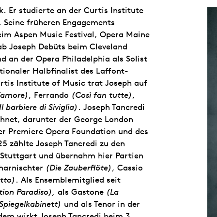
 Er studierte an der Curtis Institute
. Seine früheren Engagements
eim Aspen Music Festival, Opera Maine
gab Joseph Debüts beim Cleveland
d an der Opera Philadelphia als Solist
ionaler Halbfinalist des Laffont-
is Institute of Music trat Joseph auf
 d’amore)
, Ferrando
(Così fan tutte)
,
Il barbiere di Siviglia)
. Joseph Tancredi
hnet, darunter der George London
der Premiere Opera Foundation und des
5 zählte Joseph Tancredi zu den
 Stuttgart und übernahm hier Partien
harnischter
(Die Zauberflöte)
, Cassio
tto)
. Als Ensemblemitglied seit
tion Paradiso),
als Gastone
(La
 Spiegelkabinett)
und als Tenor in der
dem wirkt Joseph Tancredi beim 3.