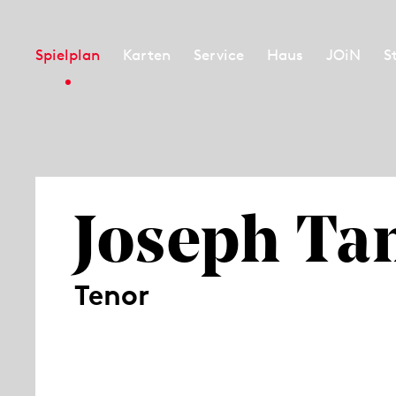
Spielplan
Karten
Service
Haus
JOiN
S
Joseph Ta
Tenor