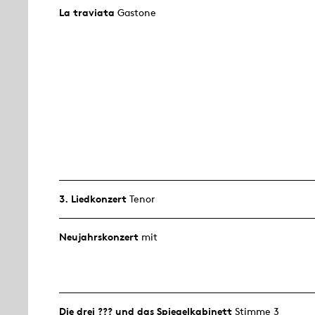
La traviata
Gastone
3. Lied­konzert
Tenor
Neujahrs­konzert
mit
Die drei ??? und das Spiegelkabinett
Stimme 3