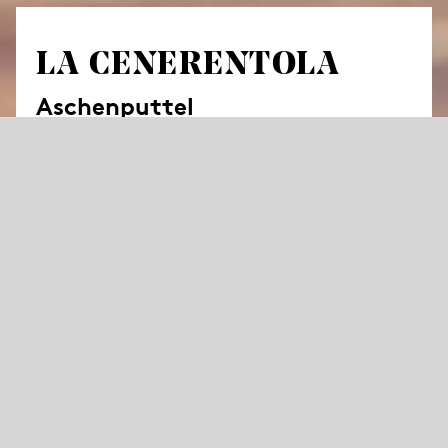
LA CENERENTOLA
Aschenputtel
von Gioachino Rossini
Komische Oper in zwei Akten
Libretto von Jacopo Ferretti
in italienischer Sprache mit deutschen Übertiteln
„Ich halte nichts vom Recht auf Arbeit; ich
halte es lieber für das größte Recht des
Menschen, nichts zu tun“, sagte Rossini.
Davon ist Angelina, sein Aschenputtel, weit