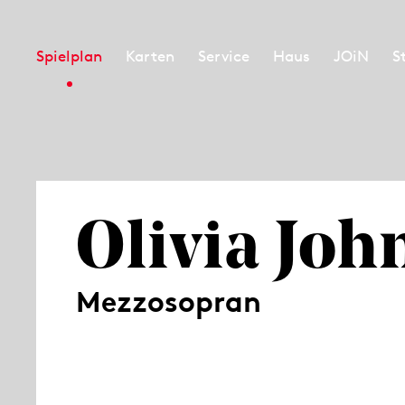
Spielplan
Karten
Service
Haus
JOiN
S
Olivia Joh
Mezzosopran