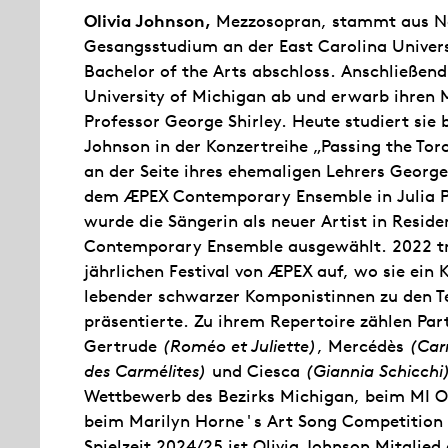
Olivia Johnson,
Mezzosopran, stammt aus No
Gesangsstudium an der East Carolina Univers
Bachelor of the Arts abschloss. Anschließend
University of Michigan ab und erwarb ihren 
Professor George Shirley. Heute studiert sie
Johnson in der Konzertreihe „Passing the Tor
an der Seite ihres ehemaligen Lehrers George
dem ÆPEX Contemporary Ensemble in Julia 
wurde die Sängerin als neuer Artist in Resid
Contemporary Ensemble ausgewählt. 2022 tra
jährlichen Festival von ÆPEX auf, wo sie ein 
lebender schwarzer Komponistinnen zu den Te
präsentierte. Zu ihrem Repertoire zählen Par
Gertrude
(Roméo et Juliette)
, Mercédès
(Ca
des Carmélites)
und Ciesca
(Giannia Schicchi
Wettbewerb des Bezirks Michigan, beim MI O
beim Marilyn Horne's Art Song Competition 
Spielzeit 2024/25 ist Olivia Johnson Mitglie