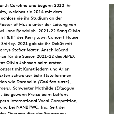
rth Carolina und begann 2010 ihr
ity, welches sie 2014 mit dem
 schloss sie ihr Studium an der
Master of Music unter der Leitung von
 bei Jane Randolph. 2021-22 Sang Olivia
ch I & II“ des Kerrytown Concert House
 Shirley. 2021 gab sie ihr Debüt mit
Perrys
Stabat Mater
. Anschließend
ence für die Saison 2021-22 des ÆPEX
t Olivia Johnson beim ersten
Konzert mit Kunstliedern und Arien
xten schwarzer Schriftstellerinnen
tien wie Dorabella
(Così fan tutte)
,
rmen)
, Schwester Mathilde
(Dialogue
)
. Sie gewann Preise beim Laffont-
pera International Vocal Competition,
und bei NANBPWC, Inc. Seit der
d des Opernstudios der Staatsoper