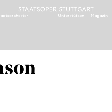
Unterstützen
Magazin
taatsorchester
nson