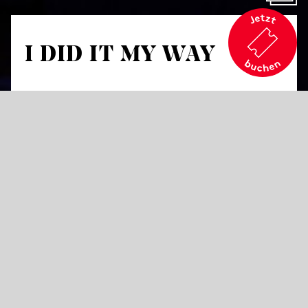
I DID IT MY WAY
von Nina Simone und Frank Sinatra
Musiktheater von Ivo Van Hove basierend auf der Musik
von Frank Sinatra und Nina Simone
in englischer Sprache mit Übertiteln in deutscher und
englischer Sprache
Ein Mann. Eine Frau. Eine Trennung. Zwei
Wege, die sich kreuzen und immer wieder
trennen. Und doch: „The Best Is Yet to Come“.