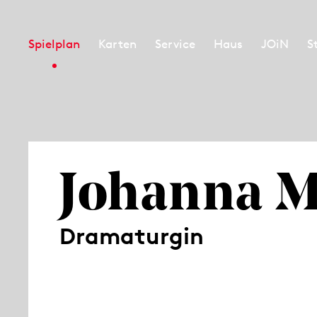
Spielplan
Karten
Service
Haus
JOiN
S
Johanna 
Dramaturgin