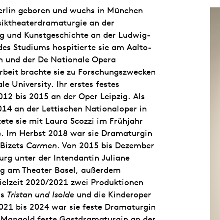
erlin geboren und wuchs in München
usiktheaterdramaturgie an der
g und Kunstgeschichte an der Ludwig-
es Studiums hospitierte sie am Aalto-
n und der De Nationale Opera
rbeit brachte sie zu Forschungszwecken
e University. Ihr erstes festes
12 bis 2015 an der Oper Leipzig. Als
14 an der Lettischen Nationaloper in
tete sie mit Laura Scozzi im Frühjahr
n
. Im Herbst 2018 war sie Dramaturgin
 Bizets
Carmen
. Von 2015 bis Dezember
rg unter der Intendantin Juliane
ung am Theater Basel, außerdem
pielzeit 2020/2021 zwei Produktionen
rs
Tristan und Isolde
und die Kinderoper
2021 bis 2024 war sie feste Dramaturgin
a Mangold feste Gastdramaturgin an der