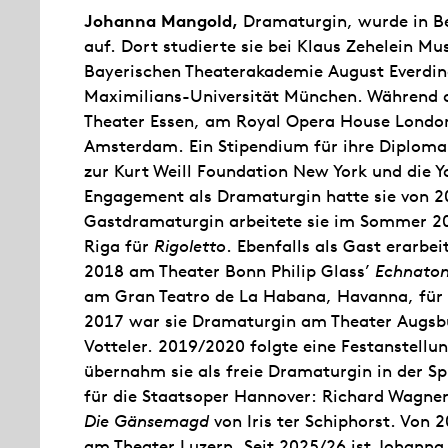
Johanna Mangold,
Dramaturgin, wurde in B
auf. Dort studierte sie bei Klaus Zehelein M
Bayerischen Theaterakademie August Everdin
Maximilians-Universität München. Während d
Theater Essen, am Royal Opera House Londo
Amsterdam. Ein Stipendium für ihre Diploma
zur Kurt Weill Foundation New York und die Yal
Engagement als Dramaturgin hatte sie von 20
Gastdramaturgin arbeitete sie im Sommer 20
Riga für
Rigoletto
. Ebenfalls als Gast erarbei
2018 am Theater Bonn Philip Glass’
Echnato
am Gran Teatro de La Habana, Havanna, für
2017 war sie Dramaturgin am Theater Augsbu
Votteler. 2019/2020 folgte eine Festanstell
übernahm sie als freie Dramaturgin in der S
für die Staatsoper Hannover: Richard Wagne
Die Gänsemagd
von Iris ter Schiphorst. Von 
am Theater Luzern. Seit 2025/26 ist Johann