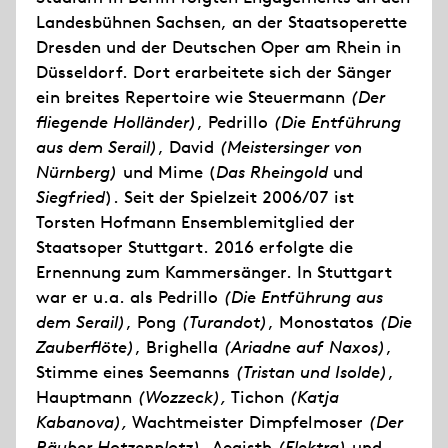
Landesbühnen Sachsen, an der Staatsoperette
Dresden und der Deutschen Oper am Rhein in
Düsseldorf. Dort erarbeitete sich der Sänger
ein breites Repertoire wie Steuermann
(Der
fliegende Holländer)
, Pedrillo
(Die Entführung
aus dem Serail)
, David
(Meistersinger von
Nürnberg)
und Mime (
Das Rheingold
und
Siegfried
). Seit der Spielzeit 2006/07 ist
Torsten Hofmann Ensemblemitglied der
Staatsoper Stuttgart. 2016 erfolgte die
Ernennung zum Kammersänger. In Stuttgart
war er u.a. als Pedrillo
(Die Entführung aus
dem Serail)
, Pong
(Turandot)
, Monostatos
(Die
Zauberflöte)
, Brighella
(Ariadne auf Naxos)
,
Stimme eines Seemanns
(Tristan und Isolde)
,
Hauptmann
(Wozzeck),
Tichon
(Katja
Kabanova),
Wachtmeister Dimpfelmoser
(Der
Räuber Hotzenplotz),
Aegisth
(Elektra)
und