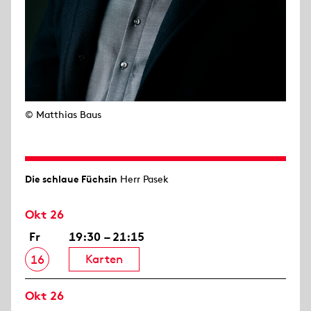
© Matthias Baus
Die schlaue Füchsin
Herr Pasek
Okt 26
Fr
19:30 – 21:15
Karten
16
Okt 26