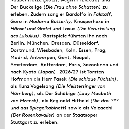
Der Buckelige (
Die Frau ohne Schatten)
zu
erleben. Zudem sang er Bardolfo in
Falstaff
,
Goro in
Madama Butterfly,
Knusperhexe in
Hänsel und Gretel
und Lasus
(Die Verurteilung
des Lukullus).
Gastspiele führten ihn nach
Berlin, München, Dresden, Düsseldorf,
Dortmund, Wiesbaden, Köln, Essen, Prag,
Madrid, Antwerpen, Gent, Neapel,
Amsterdam, Rotterdam, Paris, Savonlinna und
nach Kyoto (Japan). 2026/27 ist Torsten
Hofmann als Herr Pasek
(Die schlaue Füchsin)
,
als Kunz Vogelsang
(Die Meistersinger von
Nürnberg),
als Der Schäbige
(Lady Macbeth
von Mzensk)
, als Reginald Hitfield
(Die drei ???
und das Spiegelkabinett)
sowie als Valzacchi
(Der Rosenkavalier)
an der Staatsoper
Stuttgart zu erleben.