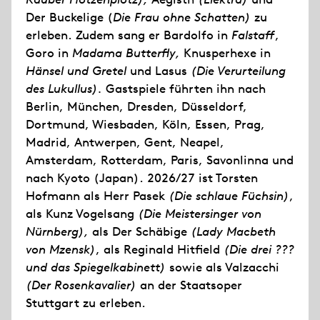
Der Buckelige (
Die Frau ohne Schatten)
zu
erleben. Zudem sang er Bardolfo in
Falstaff
,
Goro in
Madama Butterfly,
Knusperhexe in
Hänsel und Gretel
und Lasus
(Die Verurteilung
des Lukullus).
Gastspiele führten ihn nach
Berlin, München, Dresden, Düsseldorf,
Dortmund, Wiesbaden, Köln, Essen, Prag,
Madrid, Antwerpen, Gent, Neapel,
Amsterdam, Rotterdam, Paris, Savonlinna und
nach Kyoto (Japan). 2026/27 ist Torsten
Hofmann als Herr Pasek
(Die schlaue Füchsin)
,
als Kunz Vogelsang
(Die Meistersinger von
Nürnberg),
als Der Schäbige
(Lady Macbeth
von Mzensk)
, als Reginald Hitfield
(Die drei ???
und das Spiegelkabinett)
sowie als Valzacchi
(Der Rosenkavalier)
an der Staatsoper
Stuttgart zu erleben.