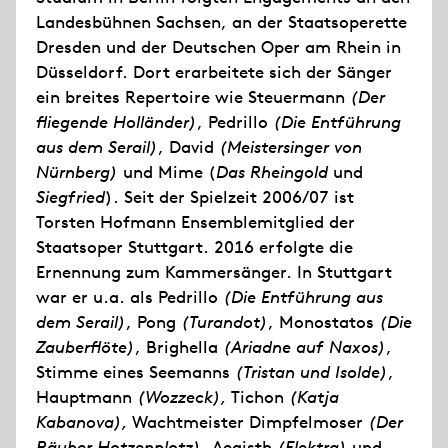
Landesbühnen Sachsen, an der Staatsoperette
Dresden und der Deutschen Oper am Rhein in
Düsseldorf. Dort erarbeitete sich der Sänger
ein breites Repertoire wie Steuermann
(Der
fliegende Holländer)
, Pedrillo
(Die Entführung
aus dem Serail)
, David
(Meistersinger von
Nürnberg)
und Mime (
Das Rheingold
und
Siegfried
). Seit der Spielzeit 2006/07 ist
Torsten Hofmann Ensemblemitglied der
Staatsoper Stuttgart. 2016 erfolgte die
Ernennung zum Kammersänger. In Stuttgart
war er u.a. als Pedrillo
(Die Entführung aus
dem Serail)
, Pong
(Turandot)
, Monostatos
(Die
Zauberflöte)
, Brighella
(Ariadne auf Naxos)
,
Stimme eines Seemanns
(Tristan und Isolde)
,
Hauptmann
(Wozzeck),
Tichon
(Katja
Kabanova),
Wachtmeister Dimpfelmoser
(Der
Räuber Hotzenplotz),
Aegisth
(Elektra)
und