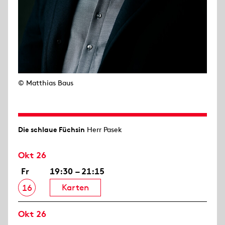
© Matthias Baus
Die schlaue Füchsin
Herr Pasek
Okt 26
Fr
19:30 – 21:15
Karten
16
Okt 26