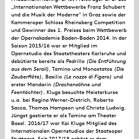
„Internationalen Wettbewerbs Franz Schubert
und die Musik der Moderne“ in Graz sowie der
Kammeroper Schloss Rheinsberg Competition
und Gewinner des 1. Preises beim Wettbewerb
der Opernakademie Baden-Baden 2014. In der
Saison 2015/16 war er Mitglied im
Opernstudio des Staatstheaters Karlsruhe und
debütierte bereits als Pedrillo
(Die Entführung
aus dem Serail)
, Tamino und Monostatos
(Die
Zauberflöte)
, Basilio
(Le nozze di Figaro)
und
erster Mandarin
(Drachensöhne und
Feentöchter)
. Kluge besuchte Meisterkurse
u.a. bei Regina Werner-Dietrich, Roberto
Sacca, Thomas Hampson und Christa Ludwig.
Jüngst gastierte er als Tamino am Theater
Basel. 2016/17 war Kai Kluge Mitglied des
Internationalen Opernstudios der Staatsoper
Stuttgart. Seit 2017/18 gehört er dem