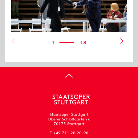
1
18
Staatsoper Stuttgart
Oberer Schloßgarten 6
70173 Stuttgart
T +49 711 20 20-90