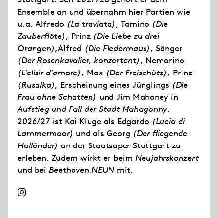
Ensemble an und übernahm hier Partien wie
u.a. Alfredo
(La traviata)
, Tamino
(Die
Zauberflöte)
, Prinz
(Die Liebe zu drei
Orangen)
,Alfred
(Die Fledermaus)
, Sänger
(Der Rosenkavalier, konzertant)
, Nemorino
(L’elisir d’amore)
, Max
(Der Freischütz)
, Prinz
(Rusalka)
, Erscheinung eines Jünglings
(Die
Frau ohne Schatten)
und Jim Mahoney in
Aufstieg und Fall der Stadt Mahagonny.
2026/27 ist Kai Kluge als Edgardo
(Lucia di
Lammermoor)
und als Georg
(Der fliegende
Holländer)
an der Staatsoper Stuttgart zu
erleben. Zudem wirkt er beim
Neujahrskonzert
und bei
Beethoven NEUN
mit.