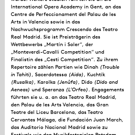
International Opera Academy in Gent, an das
Centre de Perfeccionament del Palau de les
Arts in Valencia sowie in das
Nachwuchsprogramm Crescendo des Teatro
Real Madrid. Sie ist Preisträgerin des
Wettbewerbs „Martín i Soler“, der
„Monteverdi-Cavalli Competition“ und
Finalistin des „Cesti Competition“. Zu ihrem
Repertoire zählen Partien wie Dinah
(Trouble
in Tahiti)
, Sacerdotessa
(Aida)
, Kuchtík
(Rusalka)
, Karolka
(Jenůfa)
, Dido
(Dido and
Aeneas)
und Speranza
(L’Orfeo)
. Engagements
führten sie u. a. an das Teatro Real Madrid,
den Palau de les Arts Valencia, das Gran
Teatre del Liceu Barcelona, das Teatro
Cervantes Málaga, die Fundación Juan March,
das Auditorio Nacional Madrid sowie zu
Festivals wie den Musikfestspielen Potsdam