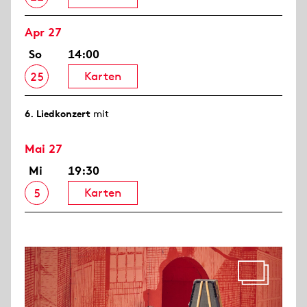
Apr 27
So
14:00
Karten
25
6. Lied­konzert
mit
Mai 27
Mi
19:30
Karten
5