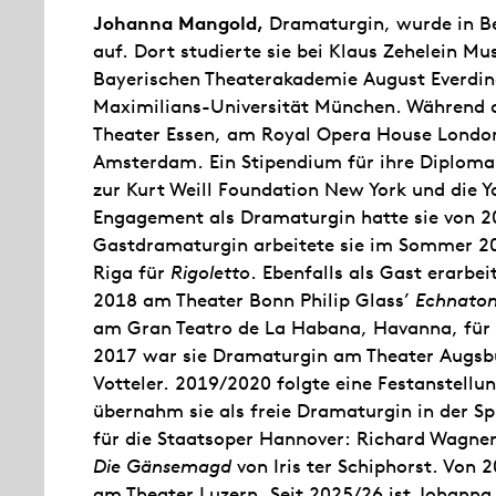
Johanna Mangold,
Dramaturgin, wurde in B
auf. Dort studierte sie bei Klaus Zehelein M
Bayerischen Theaterakademie August Everdin
Maximilians-Universität München. Während d
Theater Essen, am Royal Opera House Londo
Amsterdam. Ein Stipendium für ihre Diploma
zur Kurt Weill Foundation New York und die Yal
Engagement als Dramaturgin hatte sie von 20
Gastdramaturgin arbeitete sie im Sommer 20
Riga für
Rigoletto
. Ebenfalls als Gast erarbei
2018 am Theater Bonn Philip Glass’
Echnato
am Gran Teatro de La Habana, Havanna, für
2017 war sie Dramaturgin am Theater Augsbu
Votteler. 2019/2020 folgte eine Festanstell
übernahm sie als freie Dramaturgin in der S
für die Staatsoper Hannover: Richard Wagne
Die Gänsemagd
von Iris ter Schiphorst. Von 
am Theater Luzern. Seit 2025/26 ist Johann