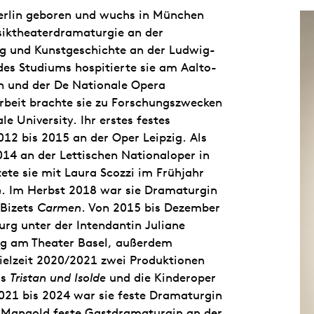
erlin geboren und wuchs in München
usiktheaterdramaturgie an der
g und Kunstgeschichte an der Ludwig-
es Studiums hospitierte sie am Aalto-
n und der De Nationale Opera
rbeit brachte sie zu Forschungszwecken
e University. Ihr erstes festes
12 bis 2015 an der Oper Leipzig. Als
14 an der Lettischen Nationaloper in
tete sie mit Laura Scozzi im Frühjahr
n
. Im Herbst 2018 war sie Dramaturgin
 Bizets
Carmen
. Von 2015 bis Dezember
rg unter der Intendantin Juliane
ung am Theater Basel, außerdem
pielzeit 2020/2021 zwei Produktionen
rs
Tristan und Isolde
und die Kinderoper
2021 bis 2024 war sie feste Dramaturgin
a Mangold feste Gastdramaturgin an der