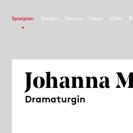
Spielplan
Karten
Service
Haus
JOiN
S
Johanna 
Dramaturgin