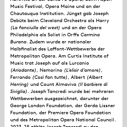
Music Festival, Opera Maine und an der
Chautauqua Institution. Jüngst gab Joseph
Debüts beim Cleveland Orchestra als Harry
(La fanciulla del west)
und an der Opera
Philadelphia als Solist in Orffs
Carmina
Burana
. Zudem wurde er nationaler
Halbfinalist des Laffont-Wettbewerbs der
Metropolitan Opera. Am Curtis Institute of
Music trat Joseph auf als Lurcanio
(Ariodante)
, Nemorino
(L’elisir d’amore)
,
Ferrando
(Così fan tutte)
, Albert
(Albert
Herring)
und Count Almaviva
(Il barbiere di
Siviglia)
. Joseph Tancredi wurde bei mehreren
Wettbewerben ausgezeichnet, darunter der
George London Foundation, der Gerda Lissner
Foundation, der Premiere Opera Foundation
und des Metropolitan Opera National Council.
2023-25 zählte Joseph Tancredi zu den