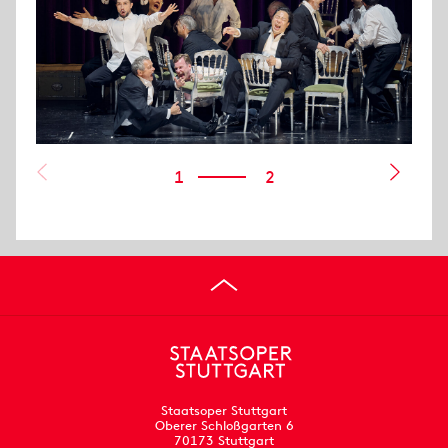
1
2
Staatsoper Stuttgart
Oberer Schloßgarten 6
70173 Stuttgart