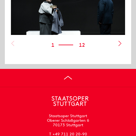
1
12
Staatsoper Stuttgart
Oberer Schloßgarten 6
70173 Stuttgart
T +49 711 20 20-90