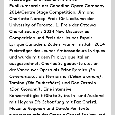
Publikumspreis der Canadian Opera Company
2014/Centre Stage Competition, Jim and
Charlotte Norcop-Preis für Liedkunst der
University of Toronto, 1. Preis der Ottawa
Choral Society’s 2014 New Discoveries
Competition und Preis der Jeunes Espoir
Lyrique Canadien. Zudem war er im Jahr 2014
Preisträger des Jeunes Ambassadeurs Lyriques
und wurde mit dem Prix Lyrique Italien
ausgezeichnet. Charles Sy gastierte u.a. an
der Vancouver Opera als Prinz Ramiro
(La
Cenerentola)
, als Nemorino
(L’elisir d’amore)
,
Tamino
(Die Zauberflöte)
und Don Ottavio
(Don Giovanni)
. Eine intensive
Konzerttätigkeit führte Sy ins In- und Ausland
mit Haydns
Die Schöpfung
mit Pax Christi,
Mozarts
Requiem
und
Davide Penitente
zusammen mit der Ottawa Choral Society und