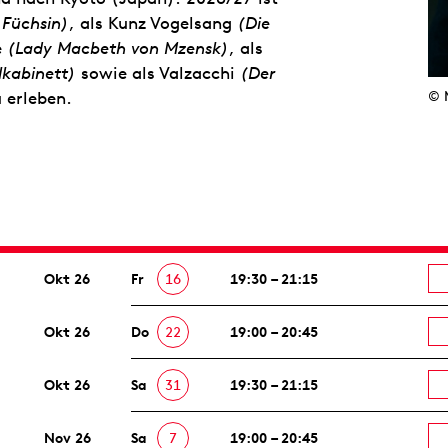
 Füchsin)
, als Kunz Vogelsang
(Die
e
(Lady Macbeth von Mzensk)
, als
lkabinett)
sowie als Valzacchi
(Der
 erleben.
© 
Okt 26
Fr
16
19:30 – 21:15
Okt 26
Do
22
19:00 – 20:45
Okt 26
Sa
31
19:30 – 21:15
Nov 26
Sa
7
19:00 – 20:45