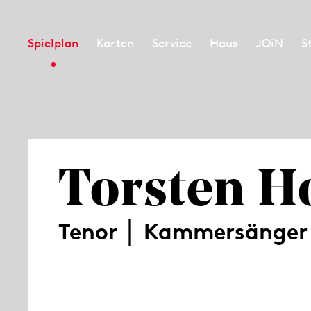
Spielplan
Karten
Service
Haus
JOiN
S
Torsten 
Tenor │ Kammersänger