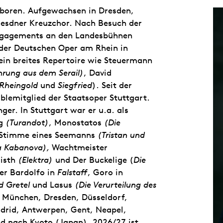
geboren. Aufgewachsen in Dresden,
resdner Kreuzchor. Nach Besuch der
Engagements an den Landesbühnen
 der Deutschen Oper am Rhein in
 ein breites Repertoire wie Steuermann
hrung aus dem Serail)
, David
Rheingold
und
Siegfried
). Seit der
blemitglied der Staatsoper Stuttgart.
r. In Stuttgart war er u.a. als
ng
(Turandot)
, Monostatos
(Die
 Stimme eines Seemanns
(Tristan und
a Kabanova),
Wachtmeister
isth
(Elektra)
und Der Buckelige (
Die
er Bardolfo in
Falstaff
, Goro in
d Gretel
und Lasus
(Die Verurteilung des
, München, Dresden, Düsseldorf,
drid, Antwerpen, Gent, Neapel,
d nach Kyoto (Japan). 2026/27 ist