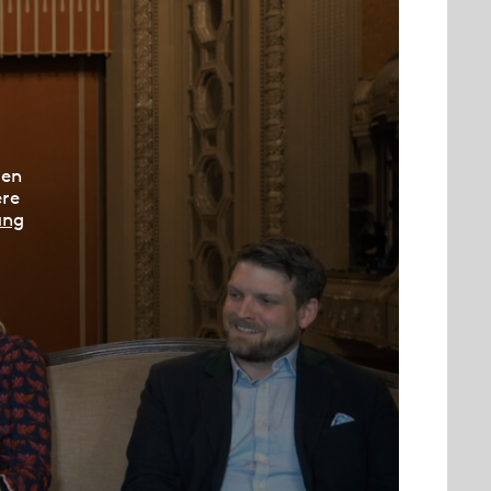
den
ere
ung