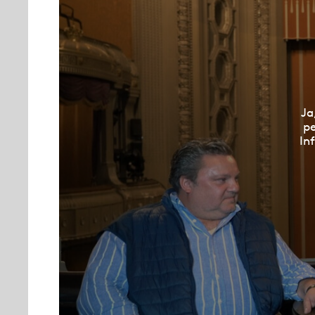
Ja
pe
In