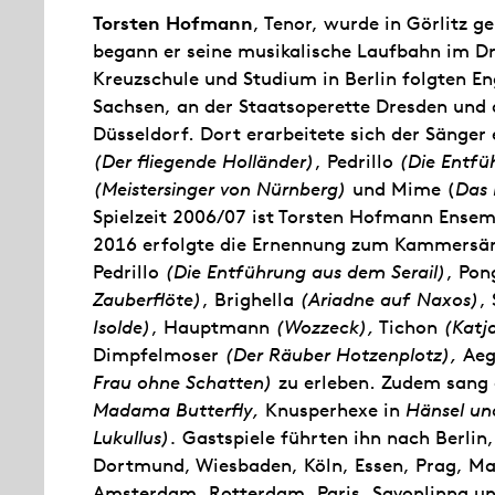
Torsten Hofmann
, Tenor, wurde in Görlitz 
begann er seine musikalische Laufbahn im D
Kreuzschule und Studium in Berlin folgten 
Sachsen, an der Staatsoperette Dresden und
Düsseldorf. Dort erarbeitete sich der Sänger
(Der fliegende Holländer)
, Pedrillo
(Die Entfü
(Meistersinger von Nürnberg)
und Mime (
Das 
Spielzeit 2006/07 ist Torsten Hofmann Ensem
2016 erfolgte die Ernennung zum Kammersänge
Pedrillo
(Die Entführung aus dem Serail)
, Po
Zauberflöte)
, Brighella
(Ariadne auf Naxos)
,
Isolde)
, Hauptmann
(Wozzeck),
Tichon
(Katj
Dimpfelmoser
(Der Räuber Hotzenplotz),
Aeg
Frau ohne Schatten)
zu erleben. Zudem sang 
Madama Butterfly,
Knusperhexe in
Hänsel un
Lukullus).
Gastspiele führten ihn nach Berlin
Dortmund, Wiesbaden, Köln, Essen, Prag, Ma
Amsterdam, Rotterdam, Paris, Savonlinna un