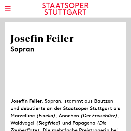
Josefin Feiler
Sopran
Josefin Feiler,
Sopran, stammt aus Bautzen
und debütierte an der Staatsoper Stuttgart als
Marzelline
(Fidelio)
, Ännchen
(Der Freischütz)
,
Waldvogel
(Siegfried)
und Papagena
(Die
Zauberflöte)
. Die mehrfache Preisträgerin bei