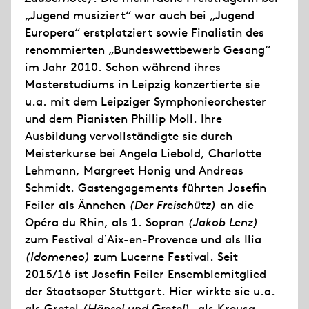
„Jugend musiziert“ war auch bei „Jugend
Europera“ erstplatziert sowie Finalistin des
renommierten „Bundeswettbewerb Gesang“
im Jahr 2010. Schon während ihres
Masterstudiums in Leipzig konzertierte sie
u.a. mit dem Leipziger Symphonieorchester
und dem Pianisten Phillip Moll. Ihre
Ausbildung vervollständigte sie durch
Meisterkurse bei Angela Liebold, Charlotte
Lehmann, Margreet Honig und Andreas
Schmidt. Gastengagements führten Josefin
Feiler als Ännchen
(Der Freischütz)
an die
Opéra du Rhin, als 1. Sopran
(Jakob Lenz)
zum Festival dʼAix-en-Provence und als Ilia
(Idomeneo)
zum Lucerne Festival. Seit
2015/16 ist Josefin Feiler Ensemblemitglied
der Staatsoper Stuttgart. Hier wirkte sie u.a.
als Gretel
(H
ä
nsel und Gretel)
, als Kreusa