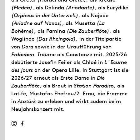
(Medea)
, als Dalinda
(Ariodante)
, als Eurydike
(Orpheus in der Unterwelt)
, als Najade
(Ariadne auf Naxos)
, als Musetta
(La
Bohème)
, als Pamina
(Die Zauberflöte)
, als
Woglinde
(Das Rheingold)
, in der Titelpartie
von
Dora
sowie in der Uraufführung von
Erdbeben. Träume
als Constanze mit. 2025/26
debütierte Josefin Feiler als Chloé in
L'Ecume
des jours
an der Opera Lille. In Stuttgart ist sie
2026/27 erneut als Erste Dame in
Die
Zauberflöte
, als Braut in
Station Paradiso
, als
Latife, Mustafas Ehefrau/2. Frau, die Fromme
in
Atatürk
zu erleben und wirkt zudem beim
Neujahrskonzert mit.