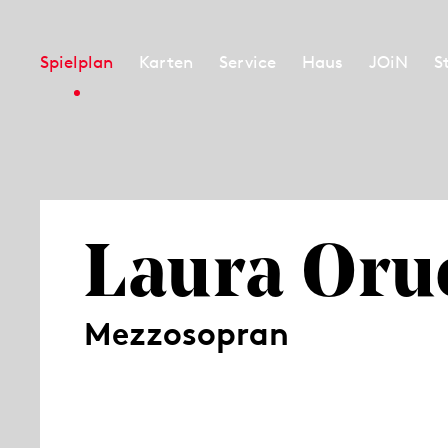
Spielplan
Karten
Service
Haus
JOiN
S
Laura Oru
Mezzosopran