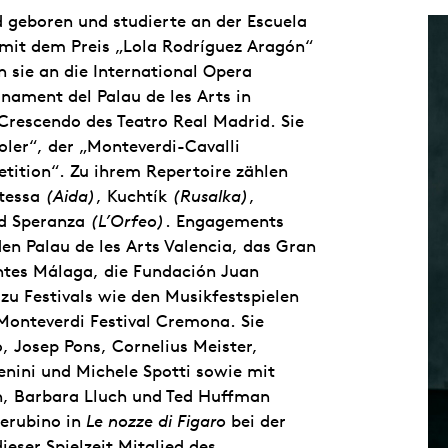
geboren und studierte an der Escuela
 mit dem Preis „Lola Rodríguez Aragón“
 sie an die International Opera
nament del Palau de les Arts in
rescendo des Teatro Real Madrid. Sie
oler“, der „Monteverdi-Cavalli
tition“. Zu ihrem Repertoire zählen
otessa
(Aida)
, Kuchtík
(Rusalka)
,
d Speranza
(L’Orfeo)
. Engagements
den Palau de les Arts Valencia, das Gran
antes Málaga, die Fundación Juan
zu Festivals wie den Musikfestspielen
Monteverdi Festival Cremona. Sie
, Josep Pons, Cornelius Meister,
enini und Michele Spotti sowie mit
en, Barbara Lluch und Ted Huffman
herubino in
Le nozze di Figaro
bei der
eser Spielzeit Mitglied des