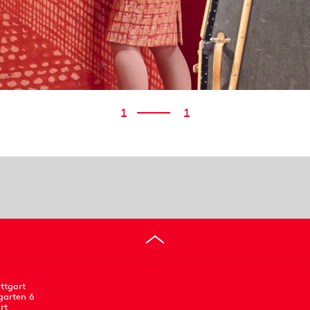
1
1
ttgart
garten 6
rt