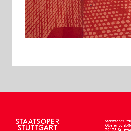
Staatsoper Stu
Oberer Schloß
70173 Stuttga