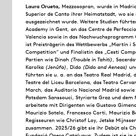
Laura Orueta,
Mezzosopran, wurde in Madrid 
Superior de Canto ihrer Heimatstadt, wo sie
ausgezeichnet wurde. Weitere Studien führten
Academy in Gent, an das Centre de Perfeccio
Valencia sowie in das Nachwuchsprogramm C
ist Preisträgerin des Wettbewerbs „Martín i S
Competition“ und Finalistin des „Cesti Compe
Partien wie Dinah
(Trouble in Tahiti)
, Sacerd
Karolka
(Jenůfa)
, Dido
(Dido and Aeneas)
un
führten sie u. a. an das Teatro Real Madrid, 
Teatre del Liceu Barcelona, das Teatro Cerv
March, das Auditorio Nacional Madrid sowie 
Potsdam Sanssouci, Styriarte Graz und dem 
arbeitete mit Dirigenten wie Gustavo Gimeno
Maurizio Sotelo, Francesco Corti, Maurizio B
Regisseuren wie Christof Loy, Jetske Mijnss
zusammen. 2025/26 gibt sie ihr Debüt als C
Fundació Opera Catalunya. Zudem ist sie in di