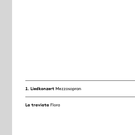
1. Lied­konzert
Mezzosopran
La traviata
Flora