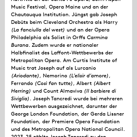
Music Festival, Opera Maine und an der
Chautauqua Institution. Jüngst gab Joseph
Debüts beim Cleveland Orchestra als Harry
(La fanciulla del west)
und an der Opera
Philadelphia als Solist in Orffs
Carmina
Burana
. Zudem wurde er nationaler
Halbfinalist des Laffont-Wettbewerbs der
Metropolitan Opera. Am Curtis Institute of
Music trat Joseph auf als Lurcanio
(Ariodante)
, Nemorino
(L’elisir d’amore)
,
Ferrando
(Così fan tutte)
, Albert
(Albert
Herring)
und Count Almaviva
(Il barbiere di
Siviglia)
. Joseph Tancredi wurde bei mehreren
Wettbewerben ausgezeichnet, darunter der
George London Foundation, der Gerda Lissner
Foundation, der Premiere Opera Foundation
und des Metropolitan Opera National Council.
2023-25 zählte Joseph Tancredi zu den