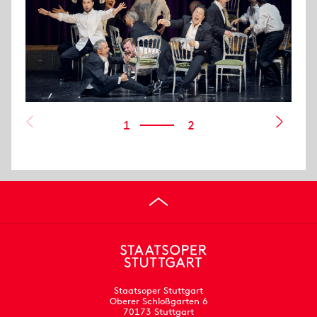
1
2
Staatsoper Stuttgart
Oberer Schloßgarten 6
70173 Stuttgart