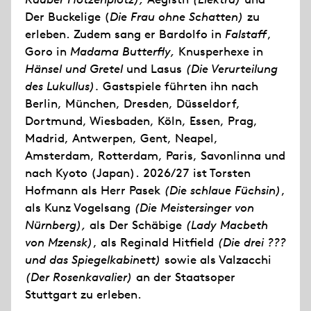
Der Buckelige (
Die Frau ohne Schatten)
zu
erleben. Zudem sang er Bardolfo in
Falstaff
,
Goro in
Madama Butterfly,
Knusperhexe in
Hänsel und Gretel
und Lasus
(Die Verurteilung
des Lukullus).
Gastspiele führten ihn nach
Berlin, München, Dresden, Düsseldorf,
Dortmund, Wiesbaden, Köln, Essen, Prag,
Madrid, Antwerpen, Gent, Neapel,
Amsterdam, Rotterdam, Paris, Savonlinna und
nach Kyoto (Japan). 2026/27 ist Torsten
Hofmann als Herr Pasek
(Die schlaue Füchsin)
,
als Kunz Vogelsang
(Die Meistersinger von
Nürnberg),
als Der Schäbige
(Lady Macbeth
von Mzensk)
, als Reginald Hitfield
(Die drei ???
und das Spiegelkabinett)
sowie als Valzacchi
(Der Rosenkavalier)
an der Staatsoper
Stuttgart zu erleben.