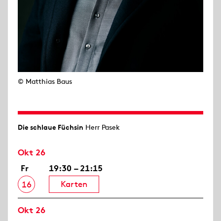
© Matthias Baus
Die schlaue Füchsin
Herr Pasek
Okt 26
Fr
19:30 – 21:15
Karten
16
Okt 26