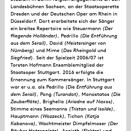
Landesbühnen Sachsen, an der Staatsoperette
Dresden und der Deutschen Oper am Rhein in
Düsseldorf. Dort erarbeitete sich der Sänger
ein breites Repertoire wie Steuermann
(Der
fliegende Holländer)
, Pedrillo
(Die Entführung
aus dem Serail)
, David
(Meistersinger von
Nürnberg)
und Mime (
Das Rheingold
und
Siegfried
). Seit der Spielzeit 2006/07 ist
Torsten Hofmann Ensemblemitglied der
Staatsoper Stuttgart. 2016 erfolgte die
Ernennung zum Kammersänger. In Stuttgart
war er u.a. als Pedrillo
(Die Entführung aus
dem Serail)
, Pong
(Turandot)
, Monostatos
(Die
Zauberflöte)
, Brighella
(Ariadne auf Naxos)
,
Stimme eines Seemanns
(Tristan und Isolde)
,
Hauptmann
(Wozzeck),
Tichon
(Katja
Kabanova),
Wachtmeister Dimpfelmoser
(Der
Räuber Hotzenplotz),
Aegisth
(Elektra)
und