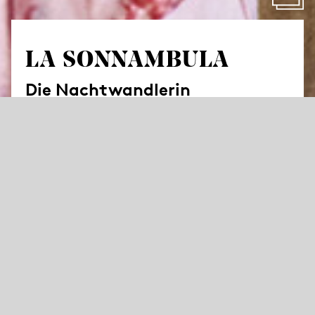
LA SONNAMBULA
Die Nachtwandlerin
von Vincenzo Bellini
Oper in zwei Akten
Libretto von Felice Romani
in italienischer Sprache mit deutschen Übertiteln
Die Erfolgsinszenierung von Jossi Wieler und
Sergio Morabito, die in die tieferen Schichten
der vermeintlich so oberflächlichen Figuren
eintaucht, kehrt zurück: Die Geschichte der