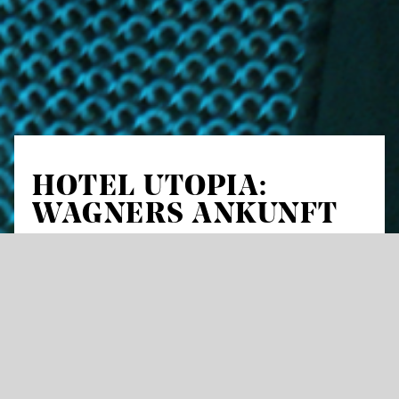
HOTEL UTOPIA:
WAGNERS ANKUNFT
Stadtspaziergang mit
musikalischen Stationen
„Ich bin am Ende“ – Wagners Ankunft in
Stuttgart
Beginn: 17.30 Uhr und 18.00 Uhr, kostenfrei,